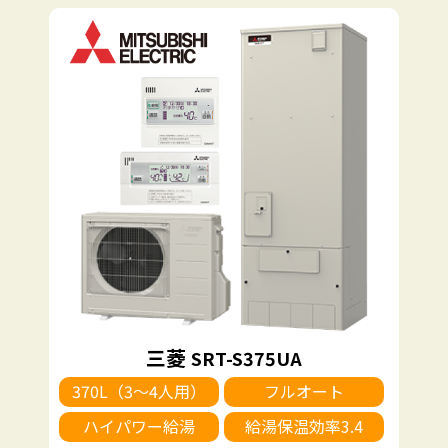
三菱
SRT-S375UA
370L（3～4人用）
フルオート
ハイパワー給湯
給湯保温効率3.4