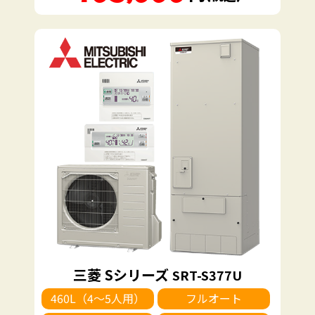
三菱 Sシリーズ
SRT-S377U
460L（4～5人用）
フルオート