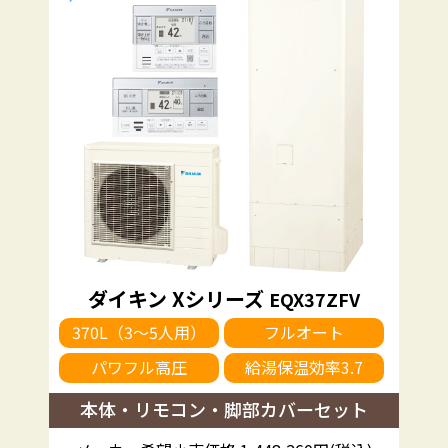
ダイキン Xシリーズ
EQX37ZFV
370L（3～5人用）
フルオート
パワフル高圧
給湯保温効率3.7
本体・リモコン・脚部カバーセット