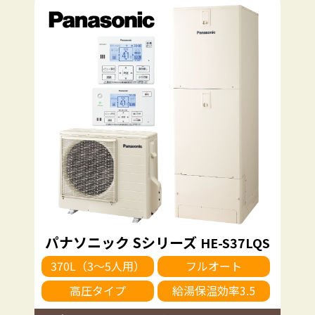
パナソニック Sシリーズ
HE-S37LQS
370L（3～5人用）
フルオート
高圧タイプ
給湯保温効率3.5