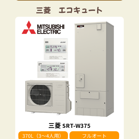
三菱 エコキュート
三菱
SRT-W375
370L（3～4人用）
フルオート