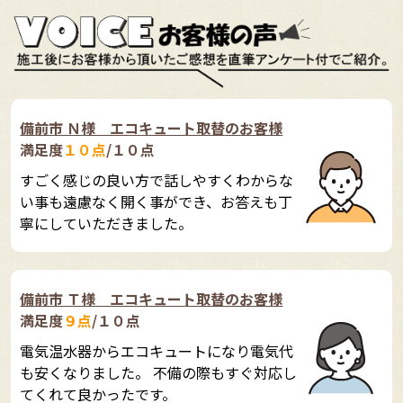
備前市 Ｎ様 エコキュート取替のお客様
満足度
１０点
/１０点
すごく感じの良い方で話しやすくわからな
い事も遠慮なく開く事ができ、お答えも丁
寧にしていただきました。
備前市 Ｔ様 エコキュート取替のお客様
満足度
９点
/１０点
電気温水器からエコキュートになり電気代
も安くなりました。 不備の際もすぐ対応し
てくれて良かったです。