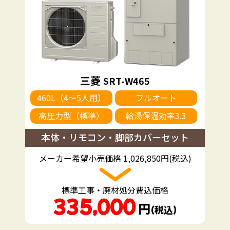
三菱
SRT-W465
460L（4～5人用）
フルオート
高圧力型（標準）
給湯保温効率3.3
本体・リモコン・脚部カバーセット
メーカー希望小売価格 1,026,850円(税込)
標準工事・廃材処分費込価格
335,000
円
（税込）