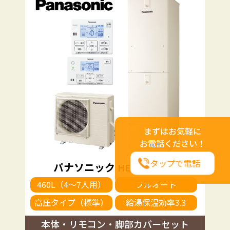
まずはお気軽に
お電話ください！
タップで電話
パナソニック
HE-NS46KQS
460L（4～7人用）
フルオート
高圧タイプ（標準）
給湯保温効率3.3
本体・リモコン・脚部カバーセット