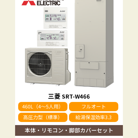
三菱
SRT-W466
460L（4～5人用）
フルオート
高圧力型（標準）
給湯保温効率3.3
本体・リモコン・脚部カバーセット