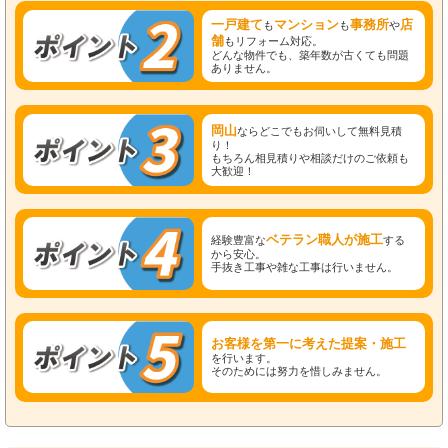
一戸建て
マンション
事務所
店
も
も
や
舗
もリフォーム対応。
どんな物件でも、築年数が古くても問題
ありません。
岡山
ならどこでもお伺いして無料見積
り！
もちろん相見積りや相談だけのご依頼も
大歓迎！
ベテラン職人が施工
経験豊富な
する
から安心。
手抜き工事や雑な工事は行いません。
お客様を第一に考えた提案・施工
を行います。
そのためには努力を惜しみません。