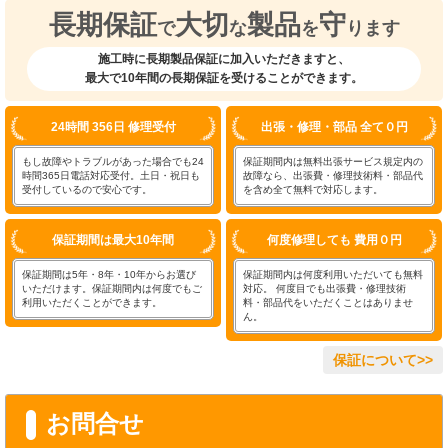
長期保証
大切
製品
守
で
な
を
ります
施工時に長期製品保証に加入いただきますと、
最大で10年間の長期保証を受けることができます。
24時間 356日 修理受付
出張・修理・部品 全て０円
もし故障やトラブルがあった場合でも24
保証期間内は無料出張サービス規定内の
時間365日電話対応受付。土日・祝日も
故障なら、出張費・修理技術料・部品代
受付しているので安心です。
を含め全て無料で対応します。
保証期間は最大10年間
何度修理しても 費用０円
保証期間は5年・8年・10年からお選び
保証期間内は何度利用いただいても無料
いただけます。保証期間内は何度でもご
対応。 何度目でも出張費・修理技術
利用いただくことができます。
料・部品代をいただくことはありませ
ん。
保証について>>
お問合せ