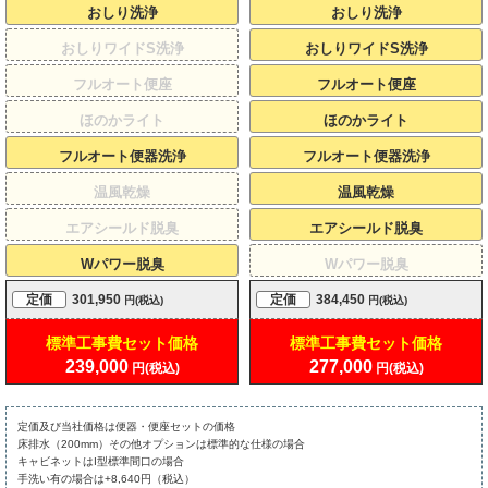
おしり洗浄
おしり洗浄
おしりワイドS洗浄
おしりワイドS洗浄
フルオート便座
フルオート便座
ほのかライト
ほのかライト
フルオート便器洗浄
フルオート便器洗浄
温風乾燥
温風乾燥
エアシールド脱臭
エアシールド脱臭
Wパワー脱臭
Wパワー脱臭
定価
301,950
定価
384,450
円(税込)
円(税込)
標準工事費
セット価格
標準工事費
セット価格
239,000
277,000
円(税込)
円(税込)
定価及び当社価格は便器・便座セットの価格
床排水（200mm）その他オプションは標準的な仕様の場合
キャビネットはI型標準間口の場合
手洗い有の場合は+8,640円（税込）