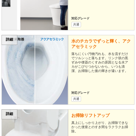
対応グレード
共通
詳細
水のチカラでずっと輝く、アク
アセラミック
落ちにくい汚物汚れも、水を流すだけ
でツルンっと落ちます。リンク状の黒
ずみや便器のくすみの原因となる水ア
カがこびりつかないから、いつも清
潔、お掃除した後の輝きが違います。
対応グレード
共通
詳細
お掃除リフトアップ
真上にしっかり上がり、お掃除できな
かった便座とのすき間をラクラクお掃
除。