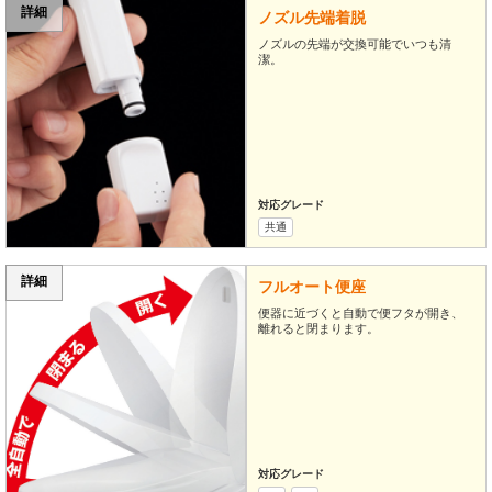
詳細
ノズル先端着脱
ノズルの先端が交換可能でいつも清
潔。
対応グレード
共通
詳細
フルオート便座
便器に近づくと自動で便フタが開き、
離れると閉まります。
対応グレード