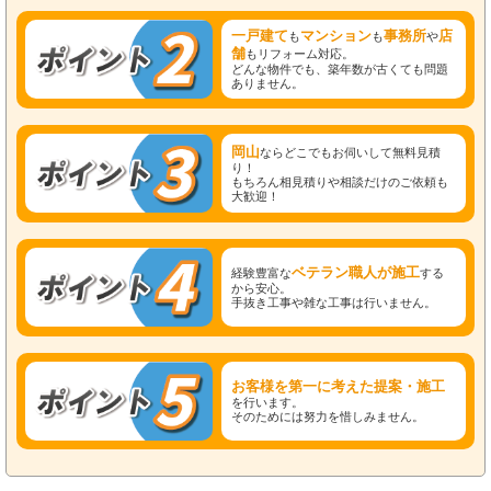
一戸建て
マンション
事務所
店
も
も
や
舗
もリフォーム対応。
どんな物件でも、築年数が古くても問題
ありません。
岡山
ならどこでもお伺いして無料見積
り！
もちろん相見積りや相談だけのご依頼も
大歓迎！
ベテラン職人が施工
経験豊富な
する
から安心。
手抜き工事や雑な工事は行いません。
お客様を第一に考えた提案・施工
を行います。
そのためには努力を惜しみません。