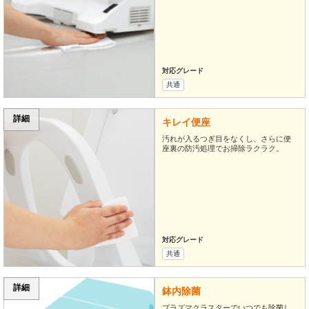
対応グレード
共通
詳細
キレイ便座
汚れが入るつぎ目をなくし、さらに便
座裏の防汚処理でお掃除ラクラク。
対応グレード
共通
詳細
鉢内除菌
プラズマクラスターでいつでも除菌し