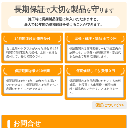
長期保証
大切
製品
守
で
な
を
ります
施工時に長期製品保証に加入いただきますと、
最大で10年間の長期保証を受けることができます。
24時間 356日 修理受付
出張・修理・部品 全て０円
もし故障やトラブルがあった場合でも24
保証期間内は無料出張サービス規定内の
時間365日電話対応受付。土日・祝日も
故障なら、出張費・修理技術料・部品代
受付しているので安心です。
を含め全て無料で対応します。
保証期間は最大10年間
何度修理しても 費用０円
保証期間は5年・8年・10年からお選び
保証期間内は何度利用いただいても無料
いただけます。保証期間内は何度でもご
対応。 何度目でも出張費・修理技術
利用いただくことができます。
料・部品代をいただくことはありませ
ん。
保証について>>
お問合せ