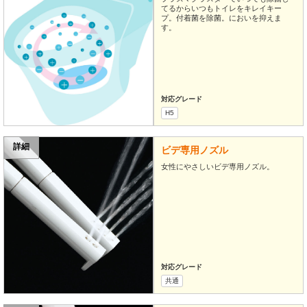
てるからいつもトイレをキレイキー
プ。付着菌を除菌。においを抑えま
す。
対応グレード
H5
詳細
ビデ専用ノズル
女性にやさしいビデ専用ノズル。
対応グレード
共通