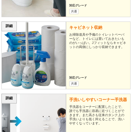
対応グレード
共通
詳細
キャビネット収納
お掃除道具や予備のトイレットペーパ
ーなど、トイレには置いておきたいも
のがいっぱい。Jフィットならキャビネ
ットの両側にしっかり収納できます。
対応グレード
共通
詳細
手洗いしやすいコーナー手洗器
手洗器をコーナーに配置したことで、
誰でも手洗器に容易に近づくことがで
きます。また高さも従来のタンク上の
手洗いよりも低く抑えることで、洗い
やすくなっています。