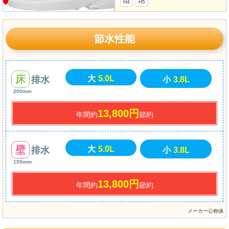
H4
H5
節水性能
床
大
5.0L
排水
小
3.8L
200mm
13,800円
年間約
節約
壁
大
5.0L
排水
小
3.8L
155mm
13,800円
年間約
節約
メーカー公称値