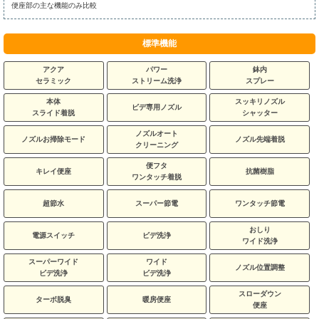
便座部の主な機能のみ比較
標準機能
アクア
パワー
鉢内
セラミック
ストリーム洗浄
スプレー
本体
スッキリノズル
ビデ専用ノズル
スライド着脱
シャッター
ノズルオート
ノズルお掃除モード
ノズル先端着脱
クリーニング
便フタ
キレイ便座
抗菌樹脂
ワンタッチ着脱
超節水
スーパー節電
ワンタッチ節電
おしり
電源スイッチ
ビデ洗浄
ワイド洗浄
スーパーワイド
ワイド
ノズル位置調整
ビデ洗浄
ビデ洗浄
スローダウン
ターボ脱臭
暖房便座
便座