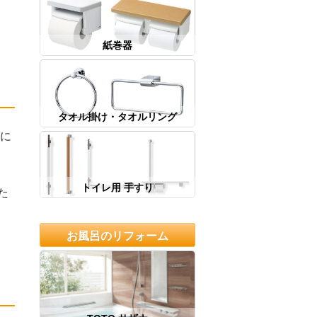
紙巻器
タオル掛け・タオルリング
らに
トイレ用 手すり
た
お風呂のリフォーム