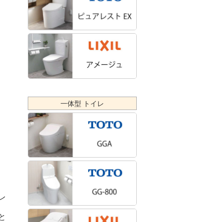
一体型 トイレ
レ
と