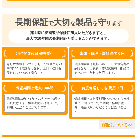
長期保証
大切
製品
守
で
な
を
ります
施工時に長期製品保証に加入いただきますと、
最大で10年間の長期保証を受けることができます。
24時間 356日 修理受付
出張・修理・部品 全て０円
もし故障やトラブルがあった場合でも24
保証期間内は無料出張サービス規定内の
時間365日電話対応受付。土日・祝日も
故障なら、出張費・修理技術料・部品代
受付しているので安心です。
を含め全て無料で対応します。
保証期間は最大10年間
何度修理しても 費用０円
保証期間は5年・8年・10年からお選び
保証期間内は何度利用いただいても無料
いただけます。保証期間内は何度でもご
対応。 何度目でも出張費・修理技術
利用いただくことができます。
料・部品代をいただくことはありませ
ん。
保証について>>