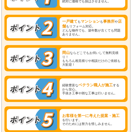
絶対に価格でも損はさせません。
一戸建て
マンション
事務所
店
も
も
や
舗
もリフォーム対応。
どんな物件でも、築年数が古くても問題
ありません。
岡山
ならどこでもお伺いして無料見積
り！
もちろん相見積りや相談だけのご依頼も
大歓迎！
ベテラン職人が施工
経験豊富な
する
から安心。
手抜き工事や雑な工事は行いません。
お客様を第一に考えた提案・施工
を行います。
そのためには努力を惜しみません。