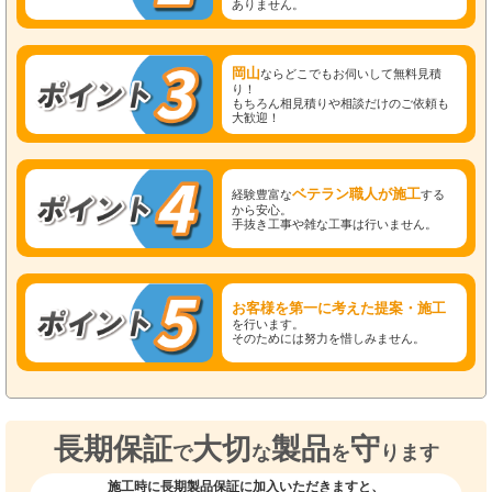
ありません。
岡山
ならどこでもお伺いして無料見積
り！
もちろん相見積りや相談だけのご依頼も
大歓迎！
ベテラン職人が施工
経験豊富な
する
から安心。
手抜き工事や雑な工事は行いません。
お客様を第一に考えた提案・施工
を行います。
そのためには努力を惜しみません。
長期保証
大切
製品
守
で
な
を
ります
施工時に長期製品保証に加入いただきますと、