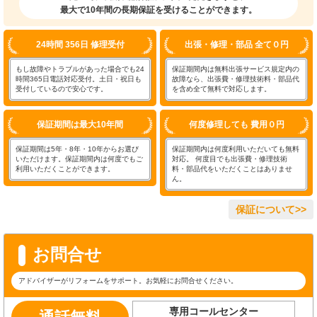
最大で10年間の長期保証を受けることができます。
24時間 356日 修理受付
出張・修理・部品 全て０円
もし故障やトラブルがあった場合でも24
保証期間内は無料出張サービス規定内の
時間365日電話対応受付。土日・祝日も
故障なら、出張費・修理技術料・部品代
受付しているので安心です。
を含め全て無料で対応します。
保証期間は最大10年間
何度修理しても 費用０円
保証期間は5年・8年・10年からお選び
保証期間内は何度利用いただいても無料
いただけます。保証期間内は何度でもご
対応。 何度目でも出張費・修理技術
利用いただくことができます。
料・部品代をいただくことはありませ
ん。
保証について>>
お問合せ
アドバイザーがリフォームをサポート。お気軽にお問合せください。
専用コールセンター