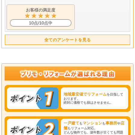
お客様の満足度
10点/10点中
全てのアンケートを見る
地域最安値でリフォーム
を目指して
おります。
絶対に価格でも損はさせません。
一戸建て
マンション
事務所
店
も
も
や
舗
もリフォーム対応。
どんな物件でも、築年数が古くても問題