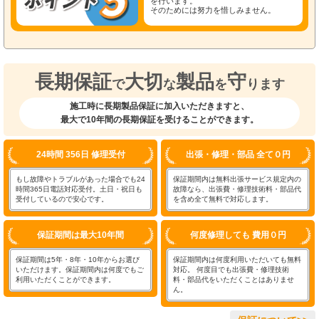
を行います。
そのためには努力を惜しみません。
長期保証
大切
製品
守
で
な
を
ります
施工時に長期製品保証に加入いただきますと、
最大で10年間の長期保証を受けることができます。
24時間 356日 修理受付
出張・修理・部品 全て０円
もし故障やトラブルがあった場合でも24
保証期間内は無料出張サービス規定内の
時間365日電話対応受付。土日・祝日も
故障なら、出張費・修理技術料・部品代
受付しているので安心です。
を含め全て無料で対応します。
保証期間は最大10年間
何度修理しても 費用０円
保証期間は5年・8年・10年からお選び
保証期間内は何度利用いただいても無料
いただけます。保証期間内は何度でもご
対応。 何度目でも出張費・修理技術
利用いただくことができます。
料・部品代をいただくことはありませ
ん。