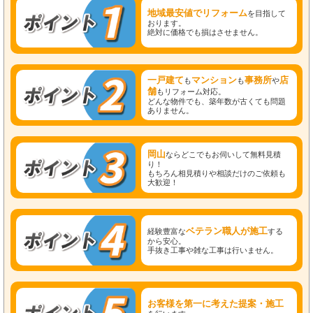
地域最安値でリフォーム
を目指して
おります。
絶対に価格でも損はさせません。
一戸建て
マンション
事務所
店
も
も
や
舗
もリフォーム対応。
どんな物件でも、築年数が古くても問題
ありません。
岡山
ならどこでもお伺いして無料見積
り！
もちろん相見積りや相談だけのご依頼も
大歓迎！
ベテラン職人が施工
経験豊富な
する
から安心。
手抜き工事や雑な工事は行いません。
お客様を第一に考えた提案・施工