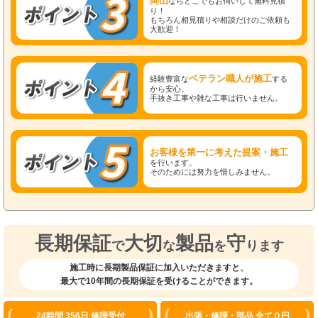
ならどこでもお伺いして無料見積
り！
もちろん相見積りや相談だけのご依頼も
大歓迎！
ベテラン職人が施工
経験豊富な
する
から安心。
手抜き工事や雑な工事は行いません。
お客様を第一に考えた提案・施工
を行います。
そのためには努力を惜しみません。
長期保証
大切
製品
守
で
な
を
ります
施工時に長期製品保証に加入いただきますと、
最大で10年間の長期保証を受けることができます。
24時間 356日 修理受付
出張・修理・部品 全て０円