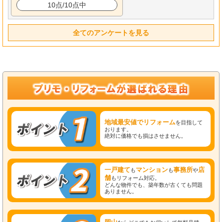
10点/10点中
全てのアンケートを見る
地域最安値でリフォーム
を目指して
おります。
絶対に価格でも損はさせません。
一戸建て
マンション
事務所
店
も
も
や
舗
もリフォーム対応。
どんな物件でも、築年数が古くても問題
ありません。
岡山