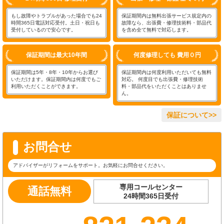
もし故障やトラブルがあった場合でも24
保証期間内は無料出張サービス規定内の
時間365日電話対応受付。土日・祝日も
故障なら、出張費・修理技術料・部品代
受付しているので安心です。
を含め全て無料で対応します。
保証期間は最大10年間
何度修理しても 費用０円
保証期間は5年・8年・10年からお選び
保証期間内は何度利用いただいても無料
いただけます。保証期間内は何度でもご
対応。 何度目でも出張費・修理技術
利用いただくことができます。
料・部品代をいただくことはありませ
ん。
保証について>>
お問合せ
アドバイザーがリフォームをサポート。お気軽にお問合せください。
専用コールセンター
通話無料
24時間365日受付