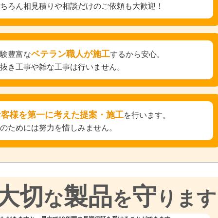
もちろん相見積りや相談だけのご依頼も大歓迎！
ベテラン職人が施工
経験豊富な
するから安心。
手抜き工事や雑な工事は行いません。
お客様を第一に考えた提案・施工
を行います。
そのためには努力を惜しみません。
大切
製品
守
な
を
ります