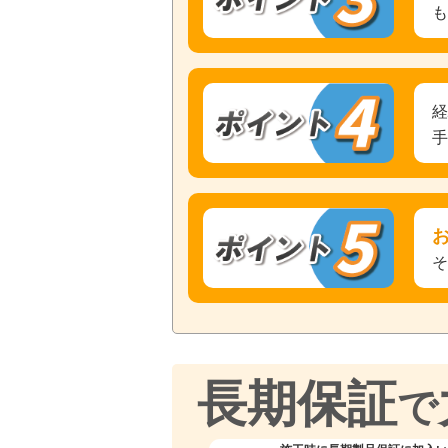
長期保証
で