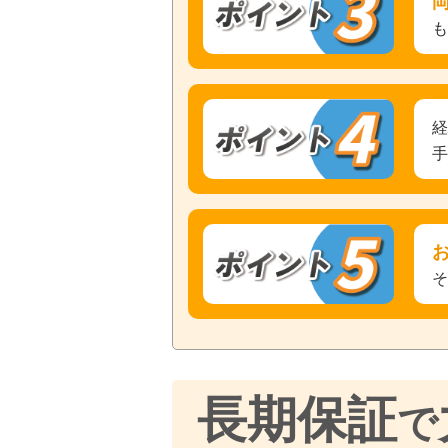
長期保証
で