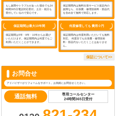
もし故障やトラブルがあった場合でも24
保証期間内は無料出張サービス規定内の
時間365日電話対応受付。土日・祝日も
故障なら、出張費・修理技術料・部品代
受付しているので安心です。
を含め全て無料で対応します。
保証期間は最大10年間
何度修理しても 費用０円
保証期間は5年・8年・10年からお選び
保証期間内は何度利用いただいても無料
いただけます。保証期間内は何度でもご
対応。 何度目でも出張費・修理技術
利用いただくことができます。
料・部品代をいただくことはありませ
ん。
保証について>>
お問合せ
アドバイザーがリフォームをサポート。お気軽にお問合せください。
専用コールセンター
通話無料
24時間365日受付
821-234