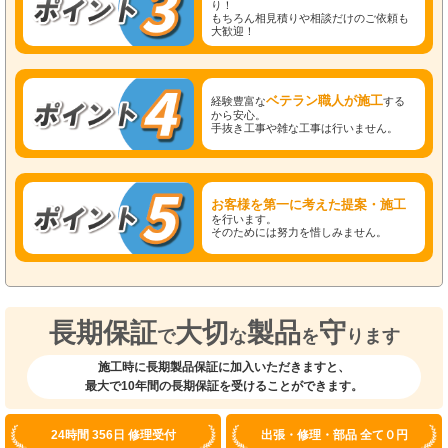
り！
もちろん相見積りや相談だけのご依頼も
大歓迎！
ベテラン職人が施工
経験豊富な
する
から安心。
手抜き工事や雑な工事は行いません。
お客様を第一に考えた提案・施工
を行います。
そのためには努力を惜しみません。
長期保証
大切
製品
守
で
な
を
ります
施工時に長期製品保証に加入いただきますと、
最大で10年間の長期保証を受けることができます。
24時間 356日 修理受付
出張・修理・部品 全て０円