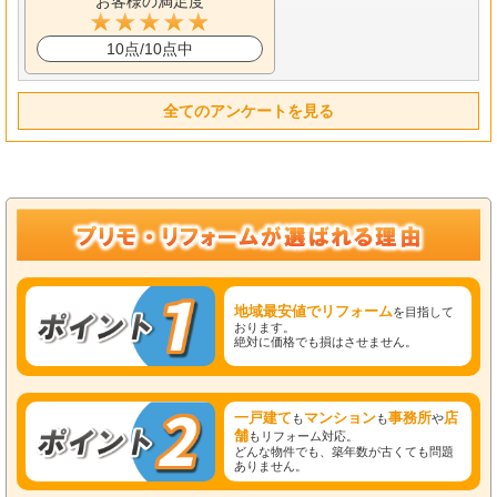
お客様の満足度
10点/10点中
全てのアンケートを見る
地域最安値でリフォーム
を目指して
おります。
絶対に価格でも損はさせません。
一戸建て
マンション
事務所
店
も
も
や
舗
もリフォーム対応。
どんな物件でも、築年数が古くても問題
ありません。