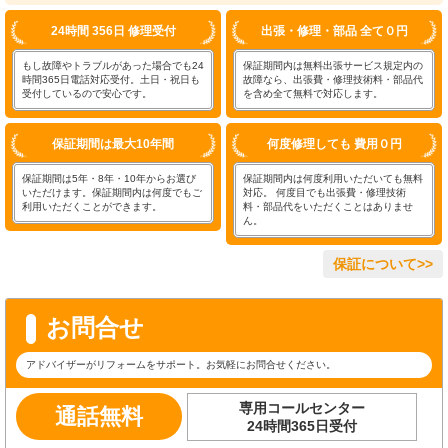
24時間 356日 修理受付
出張・修理・部品 全て０円
もし故障やトラブルがあった場合でも24
保証期間内は無料出張サービス規定内の
時間365日電話対応受付。土日・祝日も
故障なら、出張費・修理技術料・部品代
受付しているので安心です。
を含め全て無料で対応します。
保証期間は最大10年間
何度修理しても 費用０円
保証期間は5年・8年・10年からお選び
保証期間内は何度利用いただいても無料
いただけます。保証期間内は何度でもご
対応。 何度目でも出張費・修理技術
利用いただくことができます。
料・部品代をいただくことはありませ
ん。
保証について>>
お問合せ
アドバイザーがリフォームをサポート。お気軽にお問合せください。
専用コールセンター
通話無料
24時間365日受付