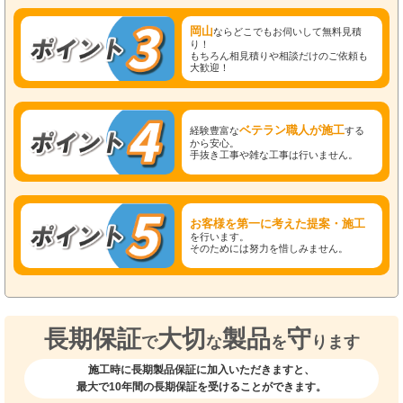
岡山
ならどこでもお伺いして無料見積
り！
もちろん相見積りや相談だけのご依頼も
大歓迎！
ベテラン職人が施工
経験豊富な
する
から安心。
手抜き工事や雑な工事は行いません。
お客様を第一に考えた提案・施工
を行います。
そのためには努力を惜しみません。
長期保証
大切
製品
守
で
な
を
ります
施工時に長期製品保証に加入いただきますと、
最大で10年間の長期保証を受けることができます。