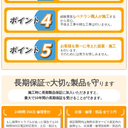
ベテラン職人が施工
経験豊富な
する
から安心。
手抜き工事や雑な工事は行いません。
お客様を第一に考えた提案・施工
を行います。
そのためには努力を惜しみません。
長期保証
大切
製品
守
で
な
を
ります
施工時に長期製品保証に加入いただきますと、
最大で10年間の長期保証を受けることができます。
24時間 356日 修理受付
出張・修理・部品 全て０円
もし故障やトラブルがあった場合でも24
保証期間内は無料出張サービス規定内の
時間365日電話対応受付。土日・祝日も
故障なら、出張費・修理技術料・部品代