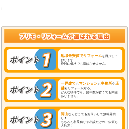
i
地域最安値でリフォーム
を目指して
おります。
絶対に価格でも損はさせません。
一戸建て
マンション
事務所
店
も
も
や
舗
もリフォーム対応。
どんな物件でも、築年数が古くても問題
ありません。
岡山
ならどこでもお伺いして無料見積
り！
もちろん相見積りや相談だけのご依頼も
大歓迎！