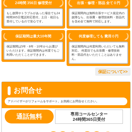
24時間 356日 修理受付
出張・修理・部品 全て０円
もし故障やトラブルがあった場合でも24
保証期間内は無料出張サービス規定内の
時間365日電話対応受付。土日・祝日も
故障なら、出張費・修理技術料・部品代
受付しているので安心です。
を含め全て無料で対応します。
保証期間は最大10年間
何度修理しても 費用０円
保証期間は5年・8年・10年からお選び
保証期間内は何度利用いただいても無料
いただけます。保証期間内は何度でもご
対応。 何度目でも出張費・修理技術
利用いただくことができます。
料・部品代をいただくことはありませ
ん。
保証について>>
お問合せ
アドバイザーがリフォームをサポート。お気軽にお問合せください。
専用コールセンター
通話無料
24時間365日受付