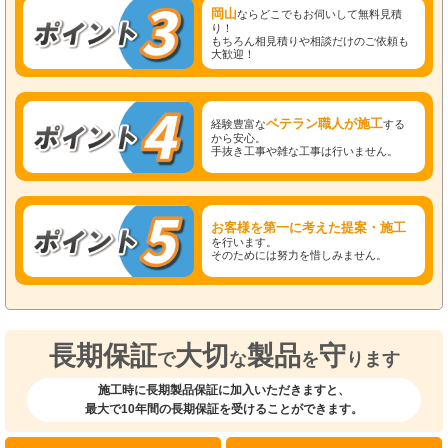
岡山
ならどこでもお伺いして無料見積
り！
もちろん相見積りや相談だけのご依頼も
大歓迎！
ベテラン職人が施工
経験豊富な
する
から安心。
手抜き工事や雑な工事は行いません。
お客様を第一に考えた提案・施工
を行います。
そのためには努力を惜しみません。
長期保証
大切
製品
守
で
な
を
ります
施工時に長期製品保証に加入いただきますと、
最大で10年間の長期保証を受けることができます。