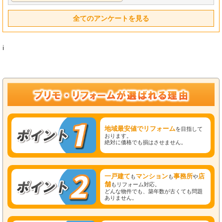
全てのアンケートを見る
i
地域最安値でリフォーム
を目指して
おります。
絶対に価格でも損はさせません。
一戸建て
マンション
事務所
店
も
も
や
舗
もリフォーム対応。
どんな物件でも、築年数が古くても問題
ありません。