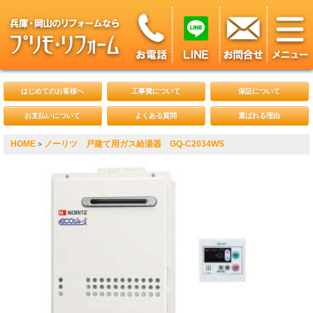
はじめてのお客様へ
工事費について
保証について
お支払いについて
よくある質問
選ばれる理由
HOME
ノーリツ 戸建て用ガス給湯器 GQ-C2034WS
>