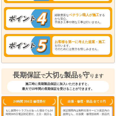
ベテラン職人が施工
経験豊富な
する
から安心。
手抜き工事や雑な工事は行いません。
お客様を第一に考えた提案・施工
を行います。
そのためには努力を惜しみません。
長期保証
大切
製品
守
で
な
を
ります
施工時に長期製品保証に加入いただきますと、
最大で10年間の長期保証を受けることができます。
24時間 356日 修理受付
出張・修理・部品 全て０円
もし故障やトラブルがあった場合でも24
保証期間内は無料出張サービス規定内の
時間365日電話対応受付。土日・祝日も
故障なら、出張費・修理技術料・部品代