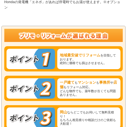
Hondaの発電機「エネポ」があれば停電時でもお湯が使えます。※オプショ
ン
地域最安値でリフォーム
を目指して
おります。
絶対に価格でも損はさせません。
一戸建て
マンション
事務所
店
も
も
や
舗
もリフォーム対応。
どんな物件でも、築年数が古くても問題
ありません。
岡山
ならどこでもお伺いして無料見積
り！
もちろん相見積りや相談だけのご依頼も
大歓迎！