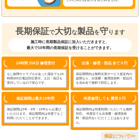
長期保証
大切
製品
守
で
な
を
ります
施工時に長期製品保証に加入いただきますと、
最大で10年間の長期保証を受けることができます。
24時間 356日 修理受付
出張・修理・部品 全て０円
もし故障やトラブルがあった場合でも24
保証期間内は無料出張サービス規定内の
時間365日電話対応受付。土日・祝日も
故障なら、出張費・修理技術料・部品代
受付しているので安心です。
を含め全て無料で対応します。
保証期間は最大10年間
何度修理しても 費用０円
保証期間は5年・8年・10年からお選び
保証期間内は何度利用いただいても無料
いただけます。保証期間内は何度でもご
対応。 何度目でも出張費・修理技術
利用いただくことができます。
料・部品代をいただくことはありませ
ん。
保証について>>