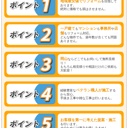
地域最安値でリフォーム
を目指して
おります。
絶対に価格でも損はさせません。
一戸建て
マンション
事務所
店
も
も
や
舗
もリフォーム対応。
どんな物件でも、築年数が古くても問題
ありません。
岡山
ならどこでもお伺いして無料見積
り！
もちろん相見積りや相談だけのご依頼も
大歓迎！
ベテラン職人が施工
経験豊富な
する
から安心。
手抜き工事や雑な工事は行いません。
お客様を第一に考えた提案・施工
を行います。
そのためには努力を惜しみません。