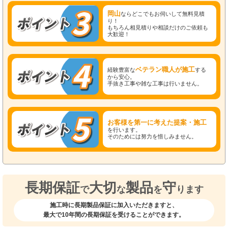
岡山
ならどこでもお伺いして無料見積
り！
もちろん相見積りや相談だけのご依頼も
大歓迎！
ベテラン職人が施工
経験豊富な
する
から安心。
手抜き工事や雑な工事は行いません。
お客様を第一に考えた提案・施工
を行います。
そのためには努力を惜しみません。
長期保証
大切
製品
守
で
な
を
ります
施工時に長期製品保証に加入いただきますと、
最大で10年間の長期保証を受けることができます。