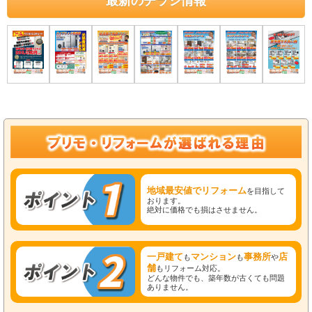
最新のチラシ情報
地域最安値でリフォーム
を目指して
おります。
絶対に価格でも損はさせません。
一戸建て
マンション
事務所
店
も
も
や
舗
もリフォーム対応。
どんな物件でも、築年数が古くても問題
ありません。