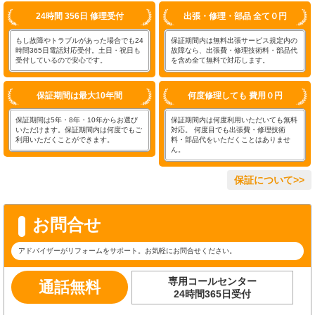
24時間 356日 修理受付
出張・修理・部品 全て０円
もし故障やトラブルがあった場合でも24
保証期間内は無料出張サービス規定内の
時間365日電話対応受付。土日・祝日も
故障なら、出張費・修理技術料・部品代
受付しているので安心です。
を含め全て無料で対応します。
保証期間は最大10年間
何度修理しても 費用０円
保証期間は5年・8年・10年からお選び
保証期間内は何度利用いただいても無料
いただけます。保証期間内は何度でもご
対応。 何度目でも出張費・修理技術
利用いただくことができます。
料・部品代をいただくことはありませ
ん。
保証について>>
お問合せ
アドバイザーがリフォームをサポート。お気軽にお問合せください。
専用コールセンター
通話無料
24時間365日受付