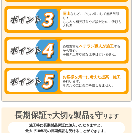
岡山
ならどこでもお伺いして無料見積
り！
もちろん相見積りや相談だけのご依頼も
大歓迎！
ベテラン職人が施工
経験豊富な
する
から安心。
手抜き工事や雑な工事は行いません。
お客様を第一に考えた提案・施工
を行います。
そのためには努力を惜しみません。
長期保証
大切
製品
守
で
な
を
ります
施工時に長期製品保証に加入いただきますと、
最大で10年間の長期保証を受けることができます。