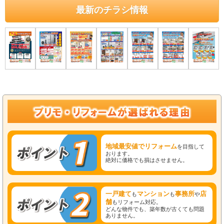
最新のチラシ情報
地域最安値でリフォーム
を目指して
おります。
絶対に価格でも損はさせません。
一戸建て
マンション
事務所
店
も
も
や
舗
もリフォーム対応。
どんな物件でも、築年数が古くても問題
ありません。