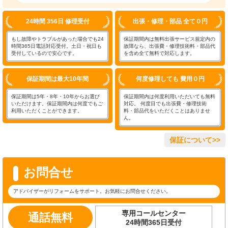
24時間 356日 修理受付
出張・修理・部品 全て０円
もし故障やトラブルがあった場合でも24
保証期間内は無料出張サービス規定内の
時間365日電話対応受付。土日・祝日も
故障なら、出張費・修理技術料・部品代
受付しているので安心です。
を含め全て無料で対応します。
保証期間は最大10年間
何度修理しても 費用０円
保証期間は5年・8年・10年からお選び
保証期間内は何度利用いただいても無料
いただけます。保証期間内は何度でもご
対応。 何度目でも出張費・修理技術
利用いただくことができます。
料・部品代をいただくことはありませ
ん。
保証について>>
お問合せ
アドバイザーがリフォームをサポート。お気軽にお問合せください。
専用コールセンター
通話無料
24時間365日受付