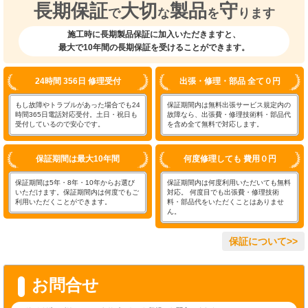
長期保証
大切
製品
守
で
な
を
ります
施工時に長期製品保証に加入いただきますと、
最大で10年間の長期保証を受けることができます。
24時間 356日 修理受付
出張・修理・部品 全て０円
もし故障やトラブルがあった場合でも24
保証期間内は無料出張サービス規定内の
時間365日電話対応受付。土日・祝日も
故障なら、出張費・修理技術料・部品代
受付しているので安心です。
を含め全て無料で対応します。
保証期間は最大10年間
何度修理しても 費用０円
保証期間は5年・8年・10年からお選び
保証期間内は何度利用いただいても無料
いただけます。保証期間内は何度でもご
対応。 何度目でも出張費・修理技術
利用いただくことができます。
料・部品代をいただくことはありませ
ん。
保証について>>
お問合せ