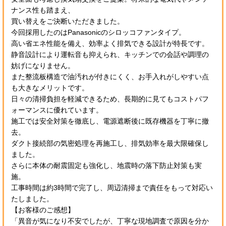
ナンス性も踏まえ、
買い替えをご決断いただきました。
今回採用したのはPanasonicのシロッコファンタイプ。
高い省エネ性能を備え、効率よく排気できる設計が特長です。
静音設計により運転音も抑えられ、キッチンでの会話や調理の
妨げになりません。
また整流板構造で油汚れが付きにくく、お手入れがしやすい点
も大きなメリットです。
日々の清掃負担を軽減できるため、長期的に見てもコストパフ
ォーマンスに優れています。
施工では安全対策を徹底し、電源遮断後に既存機器を丁寧に撤
去。
ダクト接続部の気密処理を再施工し、排気効率を最大限確保し
ました。
さらに本体の耐震固定も強化し、地震時の落下防止対策も実
施。
工事時間は約3時間で完了し、周辺清掃まで責任をもって対応い
たしました。
【お客様のご感想】
「異音が気になり不安でしたが、丁寧な現地調査で原因を分か