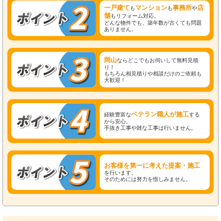
一戸建て
マンション
事務所
店
も
も
や
舗
もリフォーム対応。
どんな物件でも、築年数が古くても問題
ありません。
岡山
ならどこでもお伺いして無料見積
り！
もちろん相見積りや相談だけのご依頼も
大歓迎！
ベテラン職人が施工
経験豊富な
する
から安心。
手抜き工事や雑な工事は行いません。
お客様を第一に考えた提案・施工
を行います。
そのためには努力を惜しみません。