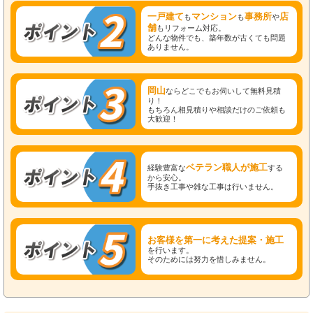
一戸建て
マンション
事務所
店
も
も
や
舗
もリフォーム対応。
どんな物件でも、築年数が古くても問題
ありません。
岡山
ならどこでもお伺いして無料見積
り！
もちろん相見積りや相談だけのご依頼も
大歓迎！
ベテラン職人が施工
経験豊富な
する
から安心。
手抜き工事や雑な工事は行いません。
お客様を第一に考えた提案・施工
を行います。
そのためには努力を惜しみません。