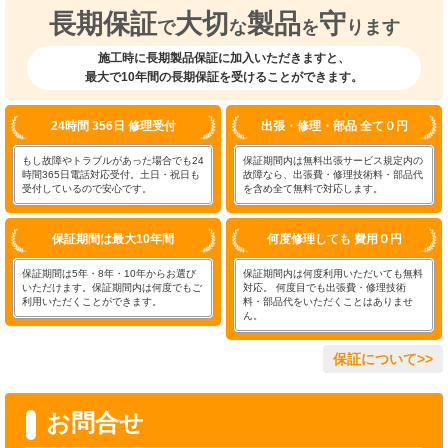
長期保証
大切
製品
守
で
な
を
ります
施工時に長期製品保証に加入いただきますと、
最大で10年間の長期保証を受けることができます。
24時間 356日 修理受付
出張・修理・部品 全て０円
もし故障やトラブルがあった場合でも24
保証期間内は無料出張サービス規定内の
時間365日電話対応受付。土日・祝日も
故障なら、出張費・修理技術料・部品代
受付しているので安心です。
を含め全て無料で対応します。
保証期間は最大10年間
何度修理しても 費用０円
保証期間は5年・8年・10年からお選び
保証期間内は何度利用いただいても無料
いただけます。保証期間内は何度でもご
対応。 何度目でも出張費・修理技術
利用いただくことができます。
料・部品代をいただくことはありませ
ん。
保証について>>
お問合せ