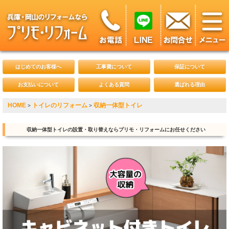
はじめてのお客様へ
工事費について
保証について
お支払いについて
よくある質問
選ばれる理由
HOME
トイレのリフォーム
収納一体型トイレ
>
>
収納一体型トイレの設置・取り替えならプリモ・リフォームにお任せください