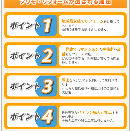
地域最安値でリフォーム
を目指して
おります。
絶対に価格でも損はさせません。
一戸建て
マンション
事務所
店
も
も
や
舗
もリフォーム対応。
どんな物件でも、築年数が古くても問題
ありません。
岡山
ならどこでもお伺いして無料見積
り！
もちろん相見積りや相談だけのご依頼も
大歓迎！
ベテラン職人が施工
経験豊富な
する
から安心。
手抜き工事や雑な工事は行いません。