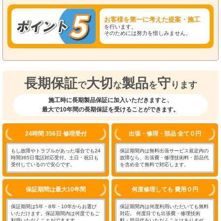
お客様を第一に考えた提案・施工
を行います。
そのためには努力を惜しみません。
長期保証
大切
製品
守
で
な
を
ります
施工時に長期製品保証に加入いただきますと、
最大で10年間の長期保証を受けることができます。
24時間 356日 修理受付
出張・修理・部品 全て０円
もし故障やトラブルがあった場合でも24
保証期間内は無料出張サービス規定内の
時間365日電話対応受付。土日・祝日も
故障なら、出張費・修理技術料・部品代
受付しているので安心です。
を含め全て無料で対応します。
保証期間は最大10年間
何度修理しても 費用０円
保証期間は5年・8年・10年からお選び
保証期間内は何度利用いただいても無料
いただけます。保証期間内は何度でもご
対応。 何度目でも出張費・修理技術
利用いただくことができます。
料・部品代をいただくことはありませ