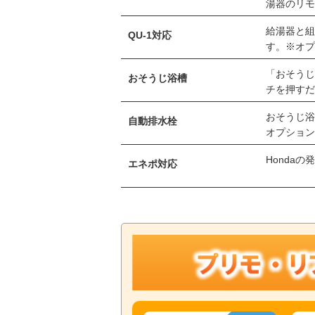
湯器のリ
給湯器と
QU-1対応
す。※オ
「おそう
おそうじ浴槽
チを押す
おそうじ
自動排水栓
オプショ
Honda
エネポ対応