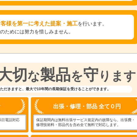
お客様を第一に考えた提案・施工
を行います。
そのためには努力を惜しみません。
大切
製品
守
な
を
ります
ただきますと、
最大で10年間の長期保証を受けることができます。
付
出張・修理・部品 全て０円
5日電話対応
保証期間内は無料出張サービス規定内の故障なら、出張費・
。
修理技術料・部品代を含め全て無料で対応します。