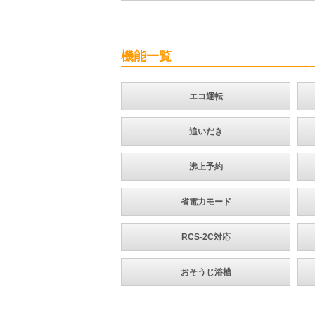
機能一覧
エコ運転
追いだき
沸上予約
省電力モード
RCS-2C対応
おそうじ浴槽