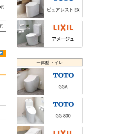
60円
0円
一体型 トイレ