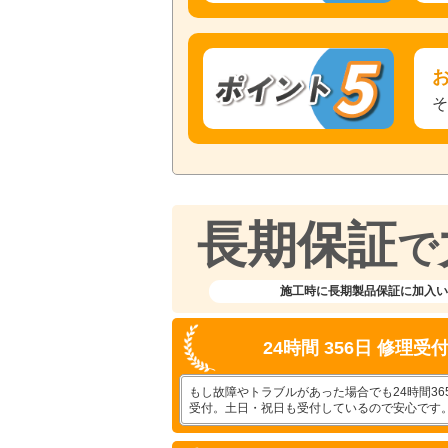
長期保証
で
施工時に長期製品保証に加入い
24時間 356日 修理受
もし故障やトラブルがあった場合でも24時間36
受付。土日・祝日も受付しているので安心です