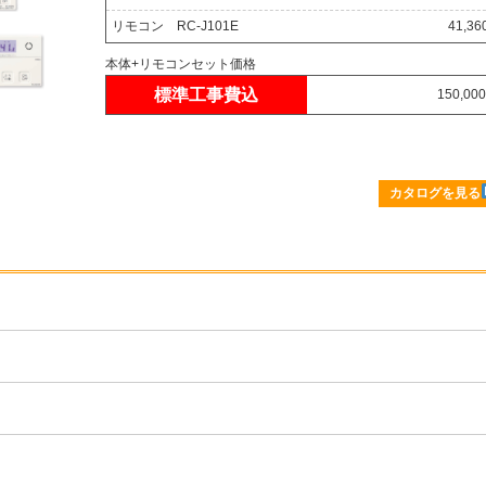
リモコン RC-J101E
41,3
本体+リモコンセット価格
標準工事費込
150,00
カタログを見る