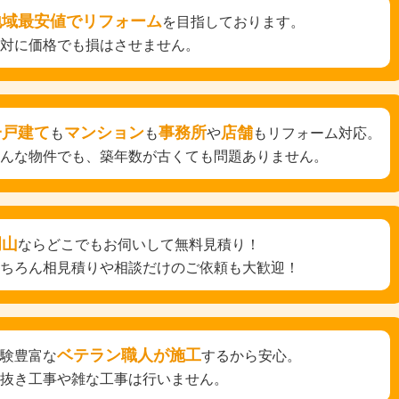
地域最安値でリフォーム
を目指しております。
絶対に価格でも損はさせません。
一戸建て
マンション
事務所
店舗
も
も
や
もリフォーム対応。
どんな物件でも、築年数が古くても問題ありません。
岡山
ならどこでもお伺いして無料見積り！
もちろん相見積りや相談だけのご依頼も大歓迎！
ベテラン職人が施工
経験豊富な
するから安心。
手抜き工事や雑な工事は行いません。