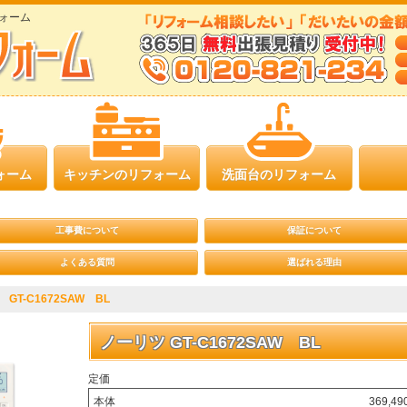
ォーム
ォーム
キッチンのリフォーム
洗面台のリフォーム
工事費について
保証について
よくある質問
選ばれる理由
T-C1672SAW BL
ノーリツ GT-C1672SAW BL
定価
本体
369,4