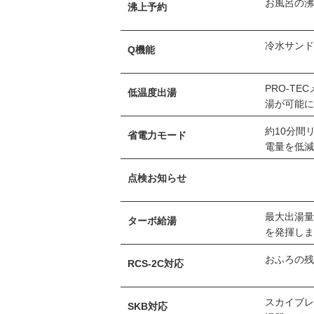
お風呂の
沸上予約
冷水サン
Q機能
PRO-T
低温度出湯
湯が可能
約10分間
省電力モード
電量を低
点検お知らせ
最大出湯量
ターボ給湯
を発揮し
おふろの
RCS-2C対応
スカイブ
SKB対応