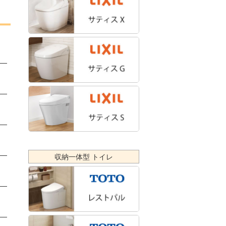
入
収納一体型 トイレ