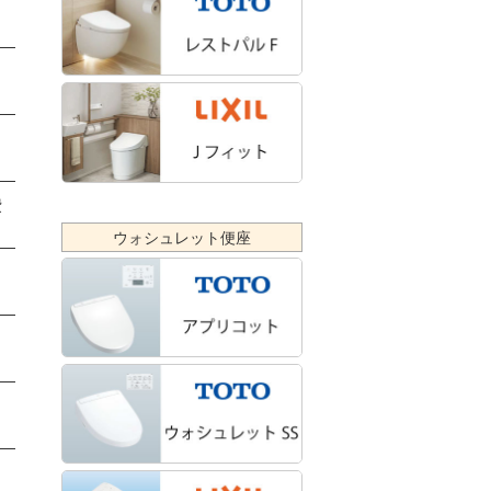
費
ウォシュレット便座
力
給