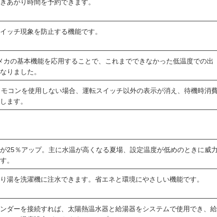
沸きあがり時間を予約できます。
ドイッチ現象を防止する機能です。
ECメカの基本機能を応用することで、これまでできなかった低温度での出
になりました。
リモコンを使用しない場合、運転スイッチ以外の表示が消え、待機時消
減します。
が25％アップ。主に水温が高くなる夏場、設定温度が低めのときに威
ます。
残り湯を洗濯機に注水できます。省エネと環境にやさしい機能です。
レンダーを接続すれば、太陽熱温水器と給湯器をシステムで使用でき、