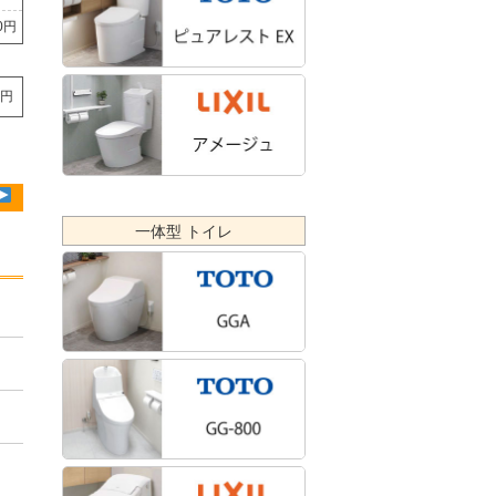
60円
0円
一体型 トイレ