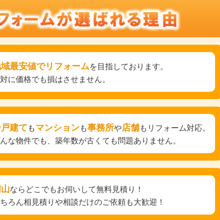
地域最安値でリフォーム
を目指しております。
絶対に価格でも損はさせません。
一戸建て
マンション
事務所
店舗
も
も
や
もリフォーム対応。
どんな物件でも、築年数が古くても問題ありません。
岡山
ならどこでもお伺いして無料見積り！
もちろん相見積りや相談だけのご依頼も大歓迎！