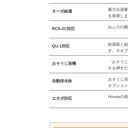
最大出湯量
ターボ給湯
を発揮し
おふろの
RCS-2C対応
給湯器と
QU-1対応
す。※オ
「おそう
おそうじ浴槽
チを押す
おそうじ
自動排水栓
オプショ
Honda
エネポ対応