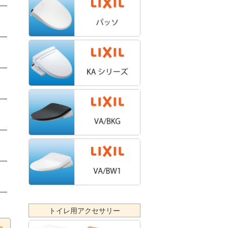
力
ま
ッ
※
トイレ用アクセサリー