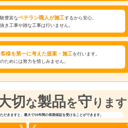
ベテラン職人が施工
経験豊富な
するから安心。
手抜き工事や雑な工事は行いません。
お客様を第一に考えた提案・施工
を行います。
そのためには努力を惜しみません。
大切
製品
守
な
を
ります
ただきますと、
最大で10年間の長期保証を受けることができます。