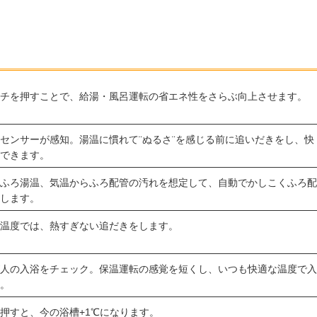
ッチを押すことで、給湯・風呂運転の省エネ性をさらぶ向上させます。
センサーが感知。湯温に慣れて¨ぬるさ¨を感じる前に追いだきをし、快
ができます。
、ふろ湯温、気温からふろ配管の汚れを想定して、自動でかしこくふろ
流します。
定温度では、熱すぎない追だきをします。
が人の入浴をチェック。保温運転の感覚を短くし、いつも快適な温度で
す。
押すと、今の浴槽+1℃になります。