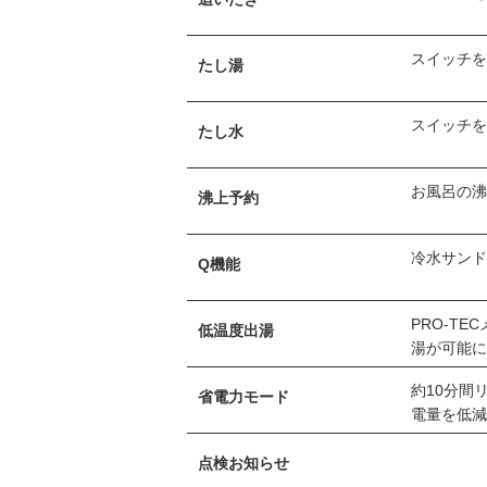
スイッチを
たし湯
スイッチを
たし水
お風呂の
沸上予約
冷水サン
Q機能
PRO-T
低温度出湯
湯が可能
約10分間
省電力モード
電量を低
点検お知らせ