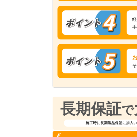
長期保証
で
施工時に長期製品保証に加入い