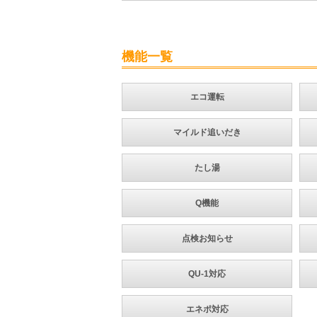
機能一覧
エコ運転
マイルド追いだき
たし湯
Q機能
点検お知らせ
QU-1対応
エネポ対応