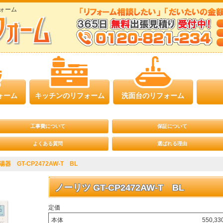
ォーム
ォーム
キッチンのリフォーム
洗面台のリフォーム
工事費について
保証について
よくある質問
選ばれる理由
GT-CP2472AW-T BL
ノーリツ GT-CP2472AW-T BL
定価
本体
550,3