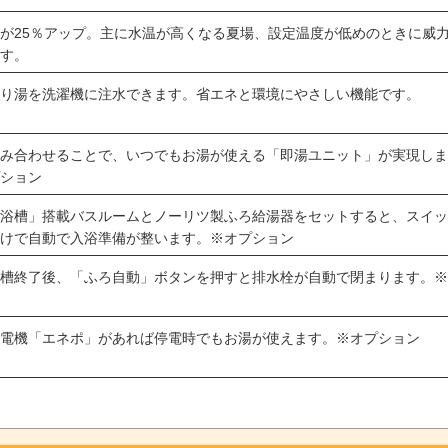
が25％アップ。主に水温が高くなる夏場、設定温度が低めのときに威
ます。
残り湯を洗濯機に注水できます。省エネと環境にやさしい機能です。
組み合わせることで、いつでもお湯が使える「即湯ユニット」が実現し
プション
じ浴槽」搭載バスルームとノーリツ製ふろ給湯器をセットすると、スイ
だけで自動で入浴準備が整います。※オプション
浴槽終了後、「ふろ自動」ボタンを押すと排水栓が自動で閉まります。
ン
の発電機「エネポ」があれば停電時でもお湯が使えます。※オプション