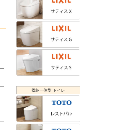
配
収納一体型 トイレ
入