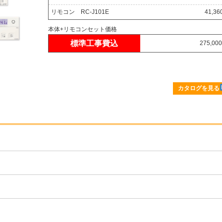
リモコン RC-J101E
41,3
本体+リモコンセット価格
標準工事費込
275,00
カタログを見る