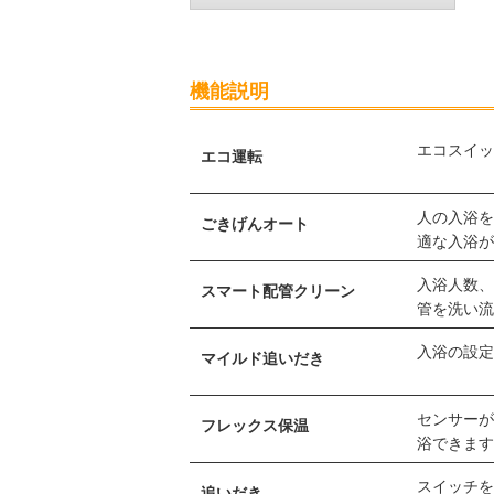
機能説明
エコスイ
エコ運転
人の入浴を
ごきげんオート
適な入浴
入浴人数
スマート配管クリーン
管を洗い
入浴の設
マイルド追いだき
センサー
フレックス保温
浴できま
スイッチを
追いだき