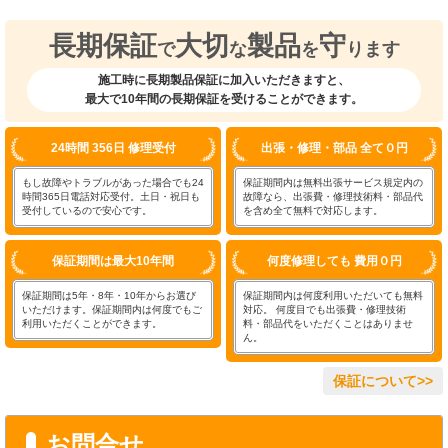
長期保証
大切
製品
守
で
な
を
ります
施工時に長期製品保証に加入いただきますと、
最大で10年間の長期保証を受けることができます。
24時間 356日 修理受付
出張・修理・部品 全て０円
もし故障やトラブルがあった場合でも24
保証期間内は無料出張サービス規定内の
時間365日電話対応受付。土日・祝日も
故障なら、出張費・修理技術料・部品代
受付しているので安心です。
を含め全て無料で対応します。
保証期間は最大10年間
何度修理しても 費用０円
保証期間は5年・8年・10年からお選び
保証期間内は何度利用いただいても無料
いただけます。保証期間内は何度でもご
対応。 何度目でも出張費・修理技術
利用いただくことができます。
料・部品代をいただくことはありませ
ん。
保証について>>
お問合せ