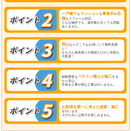
一戸建て
マンション
事務所
店
も
も
や
舗
もリフォーム対応。
どんな物件でも、築年数が古くても問題
ありません。
岡山
ならどこでもお伺いして無料見積
り！
もちろん相見積りや相談だけのご依頼も
大歓迎！
ベテラン職人が施工
経験豊富な
する
から安心。
手抜き工事や雑な工事は行いません。
お客様を第一に考えた提案・施工
を行います。
そのためには努力を惜しみません。