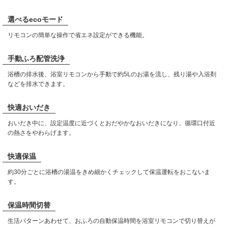
選べるecoモード
リモコンの簡単な操作で省エネ設定ができる機能。
手動ふろ配管洗浄
浴槽の排水後、浴室リモコンから手動で約5Lのお湯を流し、残り湯や入浴剤
などを排水できます。
快適おいだき
おいだき中に、設定温度に近づくとおだやかなおいだきになり、循環口付近
の熱さをやわらげます。
快適保温
約30分ごとに浴槽の湯温をきめ細かくチェックして保温運転をおこないま
す。
保温時間切替
生活パターンあわせて、おふろの自動保温時間を浴室リモコンで切り替えが