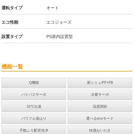
運転タイプ
オート
エコ性能
エコジョーズ
設置タイプ
PS扉内設置型
機能一覧
Q機能
新シミュ/FF+FB
バイパスサーボ
水量サーボ
32℃出湯
温度調節
パワフル湯はり
選べるecoモード
手動ふろ配管洗浄
快適おいだき