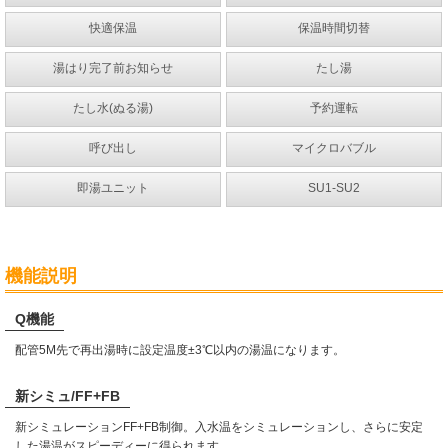
快適保温
保温時間切替
湯はり完了前お知らせ
たし湯
たし水(ぬる湯)
予約運転
呼び出し
マイクロバブル
即湯ユニット
SU1-SU2
機能説明
Q機能
配管5M先で再出湯時に設定温度±3℃以内の湯温になります。
新シミュ/FF+FB
新シミュレーションFF+FB制御。入水温をシミュレーションし、さらに安定
した湯温がスピーディーに得られます。