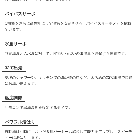
バイパスサーボ
Q機能をさらに高性能にして湯温を安定させる、バイパスサーボメカを搭載し
ています。
水量サーボ
設定湯温と入水温に対して、能力いっぱいの出湯量を調整する装置です。
32℃出湯
夏場のシャワーや、キッチンでの洗い物の時など、ぬるめの32℃出湯で快適
にお湯が使えます。
温度調節
リモコンで出湯温度を設定するタイプ。
パワフル湯はり
自動湯はり時に、おいだき用バーナーも燃焼して能力をアップし、スピーデ
ィーに湯はりします。