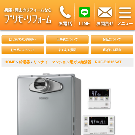
はじめてのお客様へ
工事費について
保証について
お支払いについて
よくある質問
選ばれる理由
HOME
給湯器
リンナイ マンション用ガス給湯器 RUF-E1616SAT
>
>