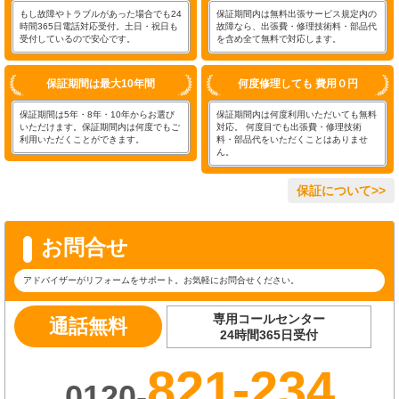
もし故障やトラブルがあった場合でも24
保証期間内は無料出張サービス規定内の
時間365日電話対応受付。土日・祝日も
故障なら、出張費・修理技術料・部品代
受付しているので安心です。
を含め全て無料で対応します。
保証期間は最大10年間
何度修理しても 費用０円
保証期間は5年・8年・10年からお選び
保証期間内は何度利用いただいても無料
いただけます。保証期間内は何度でもご
対応。 何度目でも出張費・修理技術
利用いただくことができます。
料・部品代をいただくことはありませ
ん。
保証について>>
お問合せ
アドバイザーがリフォームをサポート。お気軽にお問合せください。
専用コールセンター
通話無料
24時間365日受付
821-234
0120-