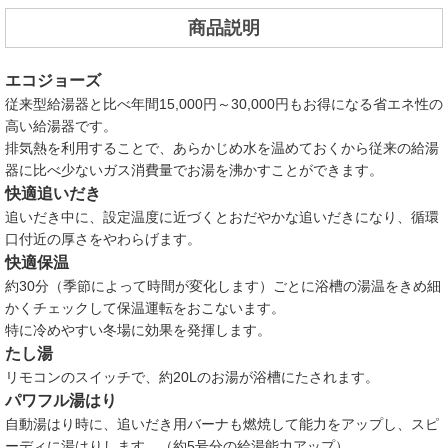
商品説明
エコジョーズ
従来型給湯器と比べ年間15,000円～30,000円もお得になる省エネ性の
高い給湯器です。
排気熱を利用することで、あらかじめ水を温めておくから従来の給湯
器に比べ少ないガス消費量でお湯を沸かすことができます。
快適追いだき
追いだき中に、設定温度に近づくとおだやかな追いだきになり、循環
口付近の厚さをやわらげます。
快適保温
約30分（季節によって時間が変化します）ごとに浴槽の湯温をきめ細
かくチェックして保温運転をおこないます。
特に冷めやすい冬場に効果を発揮します。
たし湯
リモコンのスイッチで、約20Lのお湯が浴槽にたされます。
パワフル湯はり
自動湯はり時に、追いだき用バーナも燃焼して能力をアップし、スピ
ーディに湯はりします。（約5号分の給湯能力アップ）