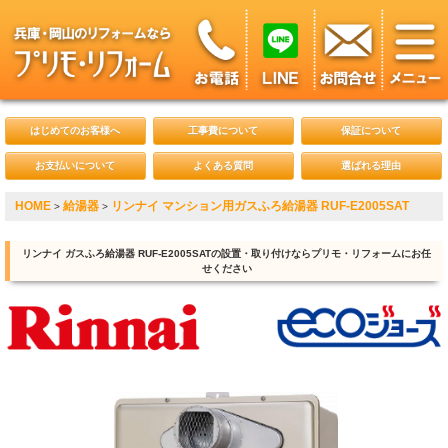
はじめてのお客様へ
工事費について
保証について
お支払いについて
よくある質問
選ばれる理由
HOME
給湯器
リンナイ マンション用ガスふろ給湯器 RUF-E2005SAT
>
>
リンナイ ガスふろ給湯器 RUF-E2005SATの設置・取り付けならプリモ・リフォームにお任
せください