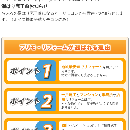
湯はり完了前お知らせ
おふろの湯はり完了前になると、リモコンから音声でお知らせしま
す。（ボイス機能搭載リモコンのみ）
地域最安値でリフォーム
を目指して
おります。
絶対に価格でも損はさせません。
一戸建て
マンション
事務所
店
も
も
や
舗
もリフォーム対応。
どんな物件でも、築年数が古くても問題
ありません。
岡山
ならどこでもお伺いして無料見積
り！