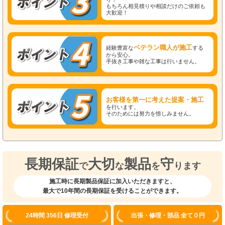
もちろん相見積りや相談だけのご依頼も
大歓迎！
ベテラン職人が施工
経験豊富な
する
から安心。
手抜き工事や雑な工事は行いません。
お客様を第一に考えた提案・施工
を行います。
そのためには努力を惜しみません。
長期保証
大切
製品
守
で
な
を
ります
施工時に長期製品保証に加入いただきますと、
最大で10年間の長期保証を受けることができます。
24時間 356日 修理受付
出張・修理・部品 全て０円