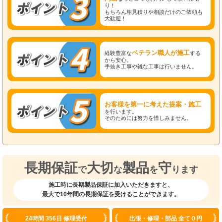
り！
もちろん相見積りや相談だけのご依頼も
大歓迎！
ベテラン職人が施工
経験豊富な
する
から安心。
手抜き工事や雑な工事は行いません。
お客様を第一に考えた提案・施工
を行います。
そのためには努力を惜しみません。
長期保証
大切
製品
守
で
な
を
ります
施工時に長期製品保証に加入いただきますと、
最大で10年間の長期保証を受けることができます。
24時間 356日 修理受付
出張・修理・部品 全て０円