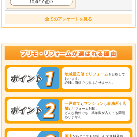
10点/10点中
全てのアンケートを見る
地域最安値でリフォーム
を目指して
おります。
絶対に価格でも損はさせません。
一戸建て
マンション
事務所
店
も
も
や
舗
もリフォーム対応。
どんな物件でも、築年数が古くても問題
ありません。
岡山
ならどこでもお伺いして無料見積