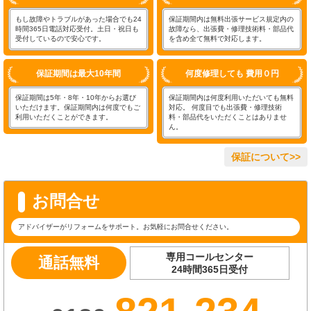
もし故障やトラブルがあった場合でも24
保証期間内は無料出張サービス規定内の
時間365日電話対応受付。土日・祝日も
故障なら、出張費・修理技術料・部品代
受付しているので安心です。
を含め全て無料で対応します。
保証期間は最大10年間
何度修理しても 費用０円
保証期間は5年・8年・10年からお選び
保証期間内は何度利用いただいても無料
いただけます。保証期間内は何度でもご
対応。 何度目でも出張費・修理技術
利用いただくことができます。
料・部品代をいただくことはありませ
ん。
保証について>>
お問合せ
アドバイザーがリフォームをサポート。お気軽にお問合せください。
専用コールセンター
通話無料
24時間365日受付