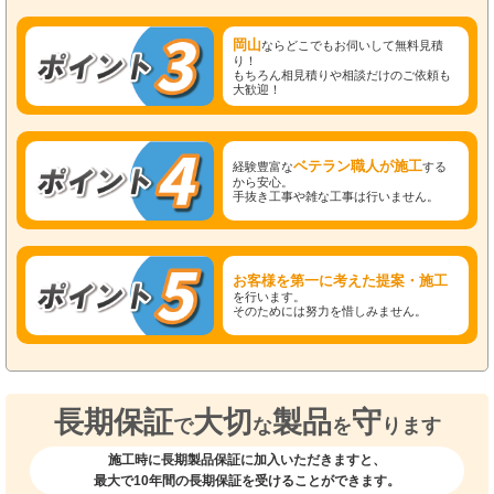
岡山
ならどこでもお伺いして無料見積
り！
もちろん相見積りや相談だけのご依頼も
大歓迎！
ベテラン職人が施工
経験豊富な
する
から安心。
手抜き工事や雑な工事は行いません。
お客様を第一に考えた提案・施工
を行います。
そのためには努力を惜しみません。
長期保証
大切
製品
守
で
な
を
ります
施工時に長期製品保証に加入いただきますと、
最大で10年間の長期保証を受けることができます。