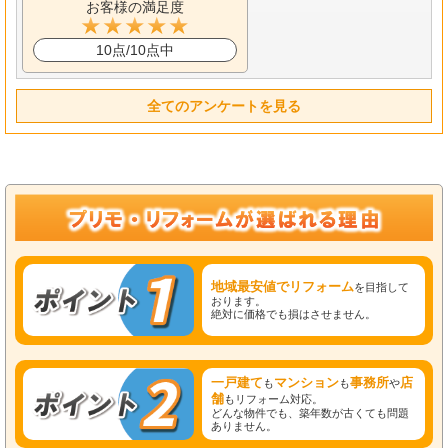
お客様の満足度
10点/10点中
全てのアンケートを見る
地域最安値でリフォーム
を目指して
おります。
絶対に価格でも損はさせません。
一戸建て
マンション
事務所
店
も
も
や
舗
もリフォーム対応。
どんな物件でも、築年数が古くても問題
ありません。