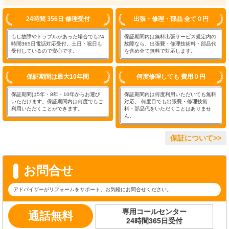
24時間 356日 修理受付
出張・修理・部品 全て０円
もし故障やトラブルがあった場合でも24
保証期間内は無料出張サービス規定内の
時間365日電話対応受付。土日・祝日も
故障なら、出張費・修理技術料・部品代
受付しているので安心です。
を含め全て無料で対応します。
保証期間は最大10年間
何度修理しても 費用０円
保証期間は5年・8年・10年からお選び
保証期間内は何度利用いただいても無料
いただけます。保証期間内は何度でもご
対応。 何度目でも出張費・修理技術
利用いただくことができます。
料・部品代をいただくことはありませ
ん。
保証について>>
お問合せ
アドバイザーがリフォームをサポート。お気軽にお問合せください。
専用コールセンター
通話無料
24時間365日受付