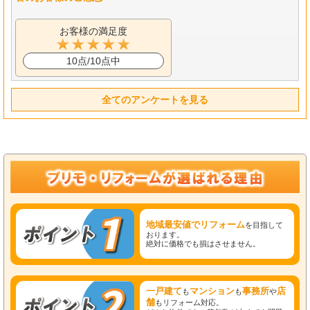
お客様の満足度
10点/10点中
全てのアンケートを見る
地域最安値でリフォーム
を目指して
おります。
絶対に価格でも損はさせません。
一戸建て
マンション
事務所
店
も
も
や
舗
もリフォーム対応。