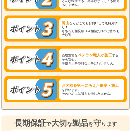
どんな物件でも、築年数が古くても問題
ありません。
岡山
ならどこでもお伺いして無料見積
り！
もちろん相見積りや相談だけのご依頼も
大歓迎！
ベテラン職人が施工
経験豊富な
する
から安心。
手抜き工事や雑な工事は行いません。
お客様を第一に考えた提案・施工
を行います。
そのためには努力を惜しみません。
長期保証
大切
製品
守
で
な
を
ります