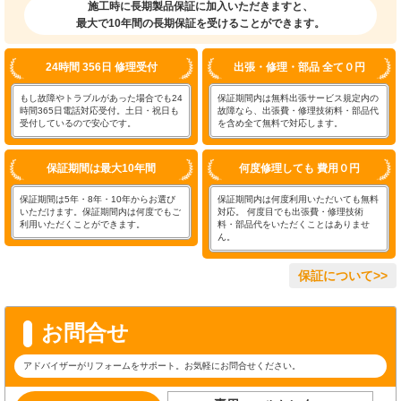
施工時に長期製品保証に加入いただきますと、
最大で10年間の長期保証を受けることができます。
24時間 356日 修理受付
出張・修理・部品 全て０円
もし故障やトラブルがあった場合でも24
保証期間内は無料出張サービス規定内の
時間365日電話対応受付。土日・祝日も
故障なら、出張費・修理技術料・部品代
受付しているので安心です。
を含め全て無料で対応します。
保証期間は最大10年間
何度修理しても 費用０円
保証期間は5年・8年・10年からお選び
保証期間内は何度利用いただいても無料
いただけます。保証期間内は何度でもご
対応。 何度目でも出張費・修理技術
利用いただくことができます。
料・部品代をいただくことはありませ
ん。
保証について>>
お問合せ
アドバイザーがリフォームをサポート。お気軽にお問合せください。