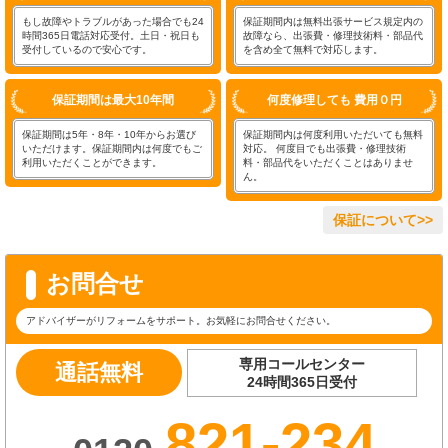
もし故障やトラブルがあった場合でも24
保証期間内は無料出張サービス規定内の
時間365日電話対応受付。土日・祝日も
故障なら、出張費・修理技術料・部品代
受付しているので安心です。
を含め全て無料で対応します。
保証期間は最大10年間
何度修理しても 費用０円
保証期間は5年・8年・10年からお選び
保証期間内は何度利用いただいても無料
いただけます。保証期間内は何度でもご
対応。 何度目でも出張費・修理技術
利用いただくことができます。
料・部品代をいただくことはありませ
ん。
保証について>>
お問合せ
アドバイザーがリフォームをサポート。お気軽にお問合せください。
専用コールセンター
通話無料
24時間365日受付
821-234