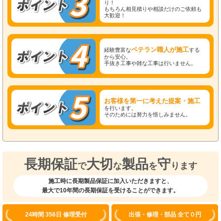
り！
もちろん相見積りや相談だけのご依頼も
大歓迎！
ベテラン職人が施工
経験豊富な
する
から安心。
手抜き工事や雑な工事は行いません。
お客様を第一に考えた提案・施工
を行います。
そのためには努力を惜しみません。
長期保証
大切
製品
守
で
な
を
ります
施工時に長期製品保証に加入いただきますと、
最大で10年間の長期保証を受けることができます。
24時間 356日 修理受付
出張・修理・部品 全て０円