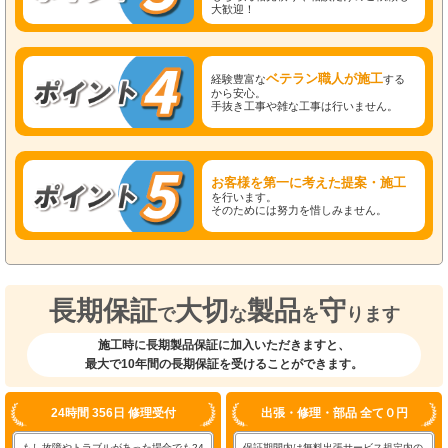
大歓迎！
ベテラン職人が施工
経験豊富な
する
から安心。
手抜き工事や雑な工事は行いません。
お客様を第一に考えた提案・施工
を行います。
そのためには努力を惜しみません。
長期保証
大切
製品
守
で
な
を
ります
施工時に長期製品保証に加入いただきますと、
最大で10年間の長期保証を受けることができます。
24時間 356日 修理受付
出張・修理・部品 全て０円
もし故障やトラブルがあった場合でも24
保証期間内は無料出張サービス規定内の