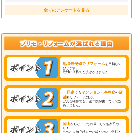
全てのアンケートを見る
地域最安値でリフォーム
を目指して
おります。
絶対に価格でも損はさせません。
一戸建て
マンション
事務所
店
も
も
や
舗
もリフォーム対応。
どんな物件でも、築年数が古くても問題
ありません。
岡山
ならどこでもお伺いして無料見積
り！
もちろん相見積りや相談だけのご依頼も