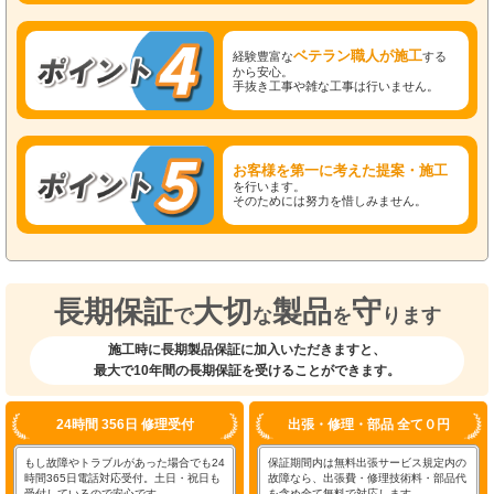
ベテラン職人が施工
経験豊富な
する
から安心。
手抜き工事や雑な工事は行いません。
お客様を第一に考えた提案・施工
を行います。
そのためには努力を惜しみません。
長期保証
大切
製品
守
で
な
を
ります
施工時に長期製品保証に加入いただきますと、
最大で10年間の長期保証を受けることができます。
24時間 356日 修理受付
出張・修理・部品 全て０円
もし故障やトラブルがあった場合でも24
保証期間内は無料出張サービス規定内の
時間365日電話対応受付。土日・祝日も
故障なら、出張費・修理技術料・部品代
受付しているので安心です。
を含め全て無料で対応します。