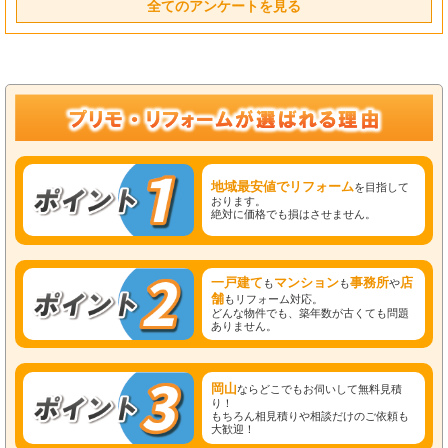
全てのアンケートを見る
地域最安値でリフォーム
を目指して
おります。
絶対に価格でも損はさせません。
一戸建て
マンション
事務所
店
も
も
や
舗
もリフォーム対応。
どんな物件でも、築年数が古くても問題
ありません。
岡山
ならどこでもお伺いして無料見積
り！
もちろん相見積りや相談だけのご依頼も
大歓迎！